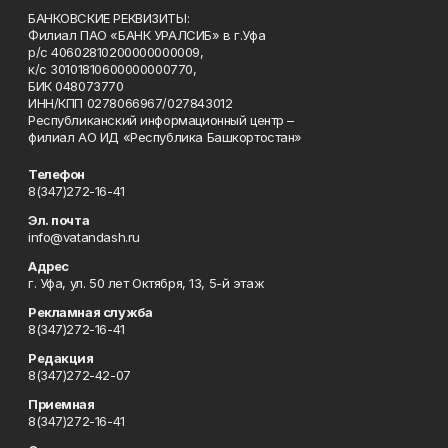
БАНКОВСКИЕ РЕКВИЗИТЫ:
Филиал ПАО «БАНК УРАЛСИБ» в г.Уфа
р/с 40602810200000000009,
к/с 30101810600000000770,
БИК 048073770
ИНН/КПП 0278066967/027843012
Республиканский информационный центр –
филиал АО ИД «Республика Башкортостан»
Телефон
8(347)272-16-41
Эл. почта
info@vatandash.ru
Адрес
г. Уфа, ул. 50 лет Октября, 13, 5-й этаж
Рекламная служба
8(347)272-16-41
Редакция
8(347)272-42-07
Приемная
8(347)272-16-41