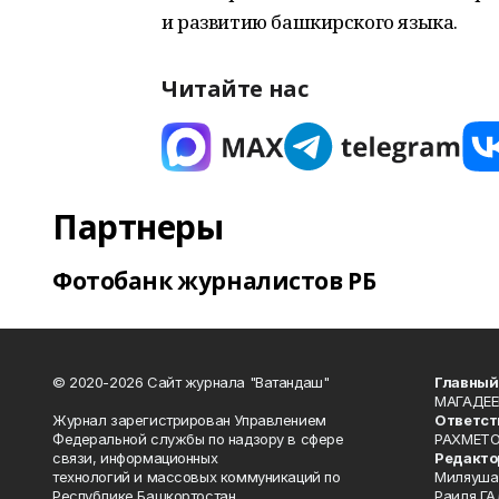
и развитию башкирского языка.
Читайте нас
Партнеры
Фотобанк журналистов РБ
© 2020-2026 Сайт журнала "Ватандаш"
Главный
МАГАДЕЕ
Журнал зарегистрирован Управлением
Ответст
Федеральной службы по надзору в сфере
РАХМЕТО
связи, информационных
Редакто
технологий и массовых коммуникаций по
Миляуша
Республике Башкортостан.
Раиля ГА