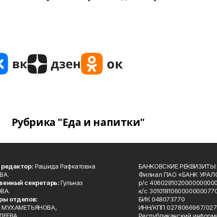
Рубрика "Еда и напитки"
 редактор:
Рашида Рафкатовна
БАНКОВСКИЕ РЕКВИЗИТЫ:
ВА.
Филиал ПАО «БАНК УРАЛС
венный секретарь:
Гульназ
р/с 4060281020000000000
ВА.
к/с 30101810600000000770
ры отделов:
БИК 048073770
 МУХАМЕТЬЯНОВА,
ИНН/КПП 0278066967/027
ЛЕЕВА,
Республиканский информ