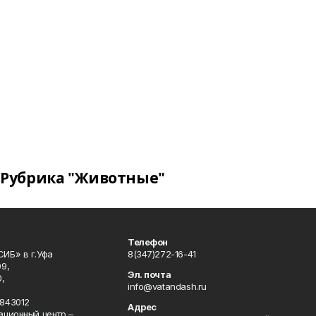
Рубрика "Животные"
Телефон
ИБ» в г.Уфа
8(347)272-16-41
9,
Эл. почта
,
info@vatandash.ru
843012
Адрес
ационный центр –