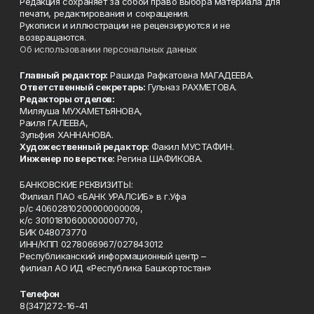
Редакция сохраняет за собой право выбора материала для
печати, редактирования и сокращения.
Рукописи и иллюстрации не рецензируются и не
возвращаются.
Об использовании персональных данных
Главный редактор:
Рашида Рафкатовна МАГАДЕЕВА.
Ответственный секретарь:
Гульназ РАХМЕТОВА.
Редакторы отделов:
Миляуша МУХАМЕТЬЯНОВА,
Раиля ГАЛЕЕВА,
Зульфия ХАННАНОВА.
Художественный редактор:
Факил МУСТАФИН.
Инженер по верстке:
Регина ШАФИКОВА.
БАНКОВСКИЕ РЕКВИЗИТЫ:
Филиал ПАО «БАНК УРАЛСИБ» в г.Уфа
р/с 40602810200000000009,
к/с 30101810600000000770,
БИК 048073770
ИНН/КПП 0278066967/027843012
Республиканский информационный центр –
филиал АО ИД «Республика Башкортостан»
Телефон
8(347)272-16-41