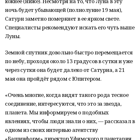
южнее (ниже). Несмотря на то, что Луна в эту
ночь будет убывающей (полнолуние 19 мая),
Сатурн заметно померкнет в ее ярком свете.
Специалисты рекомендуют искать его чуть выше
Луны.
Земной спутник довольно быстро перемещается
по небу, проходя около 13 градусов в сутки и уже
через сутки она будет далеко от Сатурна, а 21
мая она пройдёт рядом с Юпитером.
«Очень многие, когда видят такого рода тесное
соединение, интересуются, что это за звезда,
планета. Мы информируем о подобных
явлениях, чтобы люди знали о них, — рассказал в
одном из своих интервью агентству
«Башинформ» директор Уфимского планетария