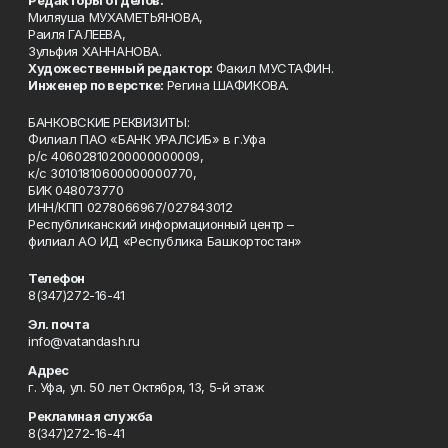
Редакторы отделов:
Миляуша МУХАМЕТЬЯНОВА,
Раиля ГАЛЕЕВА,
Зульфия ХАННАНОВА.
Художественный редактор:
Факил МУСТАФИН.
Инженер по верстке:
Регина ШАФИКОВА.
БАНКОВСКИЕ РЕКВИЗИТЫ:
Филиал ПАО «БАНК УРАЛСИБ» в г.Уфа
р/с 40602810200000000009,
к/с 30101810600000000770,
БИК 048073770
ИНН/КПП 0278066967/027843012
Республиканский информационный центр –
филиал АО ИД «Республика Башкортостан»
Телефон
8(347)272-16-41
Эл. почта
info@vatandash.ru
Адрес
г. Уфа, ул. 50 лет Октября, 13, 5-й этаж
Рекламная служба
8(347)272-16-41