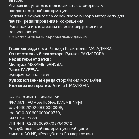
автора.
Авторы несут ответственность за достоверность
предоставленной информации.
Редакция сохраняет за собой право выбора материала для
печати, редактирования и сокращения.
Рукописи и иллюстрации не рецензируются и не
возвращаются.
Об использовании персональных данных
Главный редактор:
Рашида Рафкатовна МАГАДЕЕВА.
Ответственный секретарь:
Гульназ РАХМЕТОВА.
Редакторы отделов:
Миляуша МУХАМЕТЬЯНОВА,
Раиля ГАЛЕЕВА,
Зульфия ХАННАНОВА.
Художественный редактор:
Факил МУСТАФИН.
Инженер по верстке:
Регина ШАФИКОВА.
БАНКОВСКИЕ РЕКВИЗИТЫ:
Филиал ПАО «БАНК УРАЛСИБ» в г.Уфа
р/с 40602810200000000009,
к/с 30101810600000000770,
БИК 048073770
ИНН/КПП 0278066967/027843012
Республиканский информационный центр –
филиал АО ИД «Республика Башкортостан»