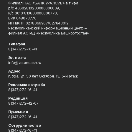
Филиал ПАО «БАНК УРАЛСИБ» в г.Уфа
р/с 40602810200000000009,
к/с 30101810600000000770,
БИК 048073770
ИНН/КПП 0278066967/027843012
Республиканский информационный центр –
филиал АО ИД «Республика Башкортостан»
Телефон
8(347)272-16-41
Эл. почта
info@vatandash.ru
Адрес
г. Уфа, ул. 50 лет Октября, 13, 5-й этаж
Рекламная служба
8(347)272-16-41
Редакция
8(347)272-42-07
Приемная
8(347)272-16-41
Сотрудничество
8(347)272-16-41