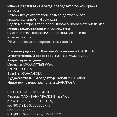
Мнение редакции не всегда совпадает с точкой зрения
автора.
Авторы несут ответственность за достоверность
предоставленной информации.
Редакция сохраняет за собой право выбора материала для
печати, редактирования и сокращения.
Рукописи и иллюстрации не рецензируются и не
возвращаются.
Об использовании персональных данных
Главный редактор:
Рашида Рафкатовна МАГАДЕЕВА.
Ответственный секретарь:
Гульназ РАХМЕТОВА.
Редакторы отделов:
Миляуша МУХАМЕТЬЯНОВА,
Раиля ГАЛЕЕВА,
Зульфия ХАННАНОВА.
Художественный редактор:
Факил МУСТАФИН.
Инженер по верстке:
Регина ШАФИКОВА.
БАНКОВСКИЕ РЕКВИЗИТЫ:
Филиал ПАО «БАНК УРАЛСИБ» в г.Уфа
р/с 40602810200000000009,
к/с 30101810600000000770,
БИК 048073770
ИНН/КПП 0278066967/027843012