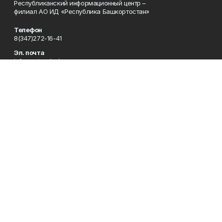
Республиканский информационный центр –
филиал АО ИД «Республика Башкортостан»
Телефон
8(347)272-16-41
Эл. почта
info@vatandash.ru
Адрес
г. Уфа, ул. 50 лет Октября, 13, 5-й этаж
Рекламная служба
8(347)272-16-41
Редакция
8(347)272-42-07
Приемная
8(347)272-16-41
Сотрудничество
8(347)272-16-41
Отдел кадров
8(347)272-42-07