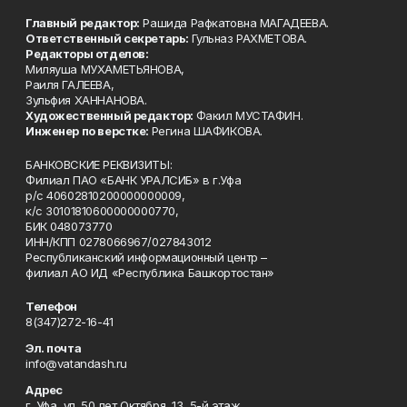
Главный редактор:
Рашида Рафкатовна МАГАДЕЕВА.
Ответственный секретарь:
Гульназ РАХМЕТОВА.
Редакторы отделов:
Миляуша МУХАМЕТЬЯНОВА,
Раиля ГАЛЕЕВА,
Зульфия ХАННАНОВА.
Художественный редактор:
Факил МУСТАФИН.
Инженер по верстке:
Регина ШАФИКОВА.
БАНКОВСКИЕ РЕКВИЗИТЫ:
Филиал ПАО «БАНК УРАЛСИБ» в г.Уфа
р/с 40602810200000000009,
к/с 30101810600000000770,
БИК 048073770
ИНН/КПП 0278066967/027843012
Республиканский информационный центр –
филиал АО ИД «Республика Башкортостан»
Телефон
8(347)272-16-41
Эл. почта
info@vatandash.ru
Адрес
г. Уфа, ул. 50 лет Октября, 13, 5-й этаж