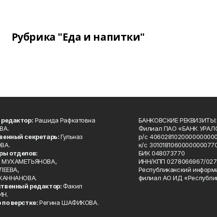
Рубрика "Еда и напитки"
 редактор:
Рашида Рафкатовна
БАНКОВСКИЕ РЕКВИЗИТЫ:
ВА.
Филиал ПАО «БАНК УРАЛС
венный секретарь:
Гульназ
р/с 4060281020000000000
ВА.
к/с 30101810600000000770
ры отделов:
БИК 048073770
 МУХАМЕТЬЯНОВА,
ИНН/КПП 0278066967/027
ЛЕЕВА,
Республиканский информ
 ХАННАНОВА.
филиал АО ИД «Республи
твенный редактор:
Факил
ИН.
 по верстке:
Регина ШАФИКОВА.