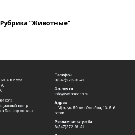
Рубрика "Животные"
Телефон
ИБ» в г.Уфа
8(347)272-16-41
9,
Эл. почта
,
info@vatandash.ru
843012
Адрес
ационный центр –
г. Уфа, ул. 50 лет Октября, 13, 5-й
ка Башкортостан»
этаж
Рекламная служба
8(347)272-16-41