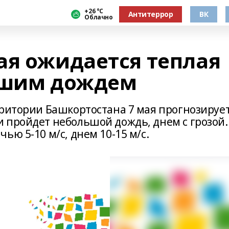
+26 °С
Антитеррор
ВК
Облачно
ая ожидается теплая
ьшим дождем
рритории Башкортостана 7 мая прогнозируе
 пройдет небольшой дождь, днем с грозой.
ью 5-10 м/с, днем 10-15 м/с.