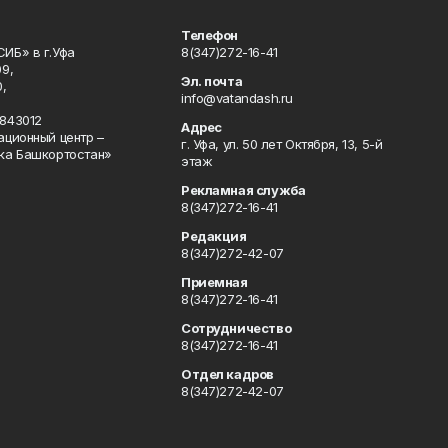
Телефон
ИБ» в г.Уфа
8(347)272-16-41
9,
Эл. почта
,
info@vatandash.ru
843012
Адрес
ационный центр –
г. Уфа, ул. 50 лет Октября, 13, 5-й
ка Башкортостан»
этаж
Рекламная служба
8(347)272-16-41
Редакция
8(347)272-42-07
Приемная
8(347)272-16-41
Сотрудничество
8(347)272-16-41
Отдел кадров
8(347)272-42-07