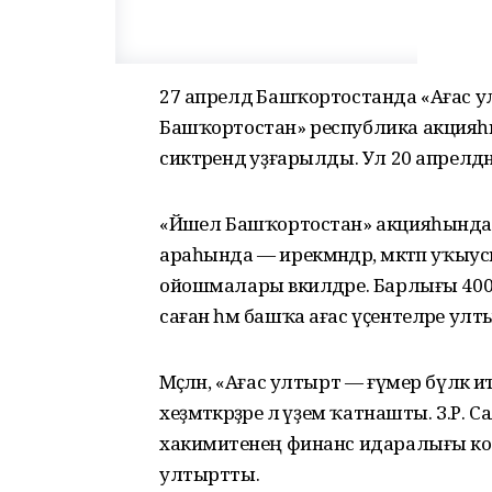
27 апрелдә Башҡортостанда «Ағас ул
Башҡортостан» республика акцияһы
сиктәрендә уҙғарылды. Ул 20 апрелдә
«Йәшел Башҡортостан» акцияһында 
араһында — ирекмәндәр, мәктәп уҡыус
ойошмалары вәкилдәре. Барлығы 40
саған һәм башҡа ағас үҫентеләре ул
Мәҫәлән, «Ағас ултырт — ғүмер бүлә
хеҙмәткәрҙәре лә әүҙем ҡатнашты. З.Р.
хакимиәтенең финанс идаралығы кол
ултыртты.