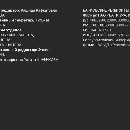
 редактор:
Рашида Рафкатовна
БАНКОВСКИЕ РЕКВИЗИТЫ:
ВА.
Филиал ПАО «БАНК УРАЛС
венный секретарь:
Гульназ
р/с 4060281020000000000
ВА.
к/с 30101810600000000770
ры отделов:
БИК 048073770
 МУХАМЕТЬЯНОВА,
ИНН/КПП 0278066967/027
ЛЕЕВА,
Республиканский информ
 ХАННАНОВА.
филиал АО ИД «Республи
твенный редактор:
Факил
ИН.
 по верстке:
Регина ШАФИКОВА.