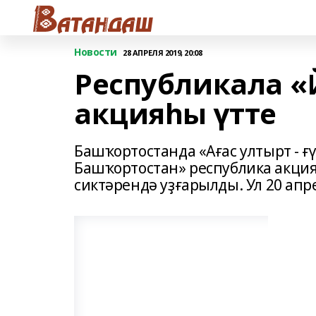
Новости
28 АПРЕЛЯ 2019, 20:08
Республикала 
акцияһы үтте
Башҡортостанда «Ағас ултырт - ғ
Башҡортостан» республика акция
сиктәрендә уҙғарылды. Ул 20 апр