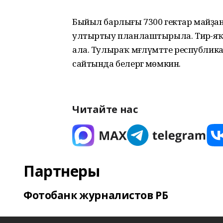
Быйыл барлығы 7300 гектар майҙан
ултыртыу планлаштырыла. Тирә-яҡт
ала. Тулыраҡ мәғлүмәтте республ
сайтында белергә мөмкин.
Читайте нас
Партнеры
Фотобанк журналистов РБ