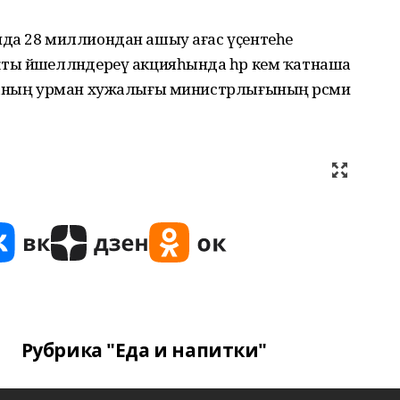
да 28 миллиондан ашыу ағас үҫентеһе
ы йәшелләндереү акцияһында һәр кем ҡатнаша
иканың урман хужалығы министрлығының рәсми
Рубрика "Еда и напитки"