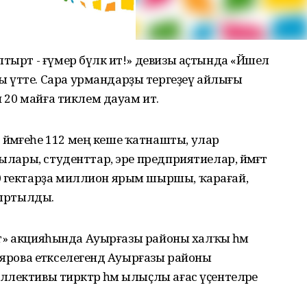
тырт - ғүмер бүләк ит!» девизы аҫтында «Йәшел
 үтте. Сара урмандарҙы тергеҙеү айлығы
н 20 майға тиклем дауам итә.
йәмғеһе 112 мең кеше ҡатнашты, улар
ылары, студенттар, эре предприятиелар, йәмәғәт
0 гектарҙа миллион ярым шыршы, ҡарағай,
тыртылды.
к ит» акцияһында Ауырғазы районы халҡы һәм
 Саярова етәкселегендә Ауырғазы районы
лективы тирәктәр һәм ылыҫлы ағас үҫентеләре