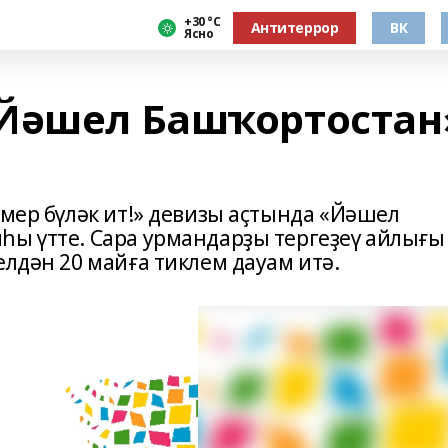
+30 °С
Антитеррор
ВК
Ясно
«Йәшел Башҡортостан
үмер бүләк ит!» девизы аҫтында «Йәшел
һы үтте. Сара урмандарҙы тергеҙеү айлығы
елдән 20 майға тиклем дауам итә.