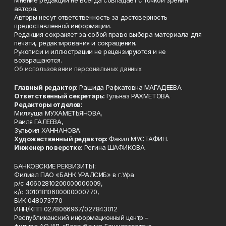
Мнение редакции не всегда совпадает с точкой зрения
автора.
Авторы несут ответственность за достоверность
предоставленной информации.
Редакция сохраняет за собой право выбора материала для
печати, редактирования и сокращения.
Рукописи и иллюстрации не рецензируются и не
возвращаются.
Об использовании персональных данных
Главный редактор:
Рашида Рафкатовна МАГАДЕЕВА.
Ответственный секретарь:
Гульназ РАХМЕТОВА.
Редакторы отделов:
Миляуша МУХАМЕТЬЯНОВА,
Раиля ГАЛЕЕВА,
Зульфия ХАННАНОВА.
Художественный редактор:
Факил МУСТАФИН.
Инженер по верстке:
Регина ШАФИКОВА.
БАНКОВСКИЕ РЕКВИЗИТЫ:
Филиал ПАО «БАНК УРАЛСИБ» в г.Уфа
р/с 40602810200000000009,
к/с 30101810600000000770,
БИК 048073770
ИНН/КПП 0278066967/027843012
Республиканский информационный центр –