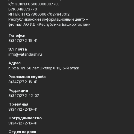
к/с 30101810600000000770,
БИК 048073770
ИНН/КПП 0278066967/027843012
Республиканский информационный центр –
филиал АО ИД «Республика Башкортостан»
Телефон
8(347)272-16-41
Эл. почта
info@vatandash.ru
Адрес
г. Уфа, ул. 50 лет Октября, 13, 5-й этаж
Рекламная служба
8(347)272-16-41
Редакция
8(347)272-42-07
Приемная
8(347)272-16-41
Сотрудничество
8(347)272-16-41
Отдел кадров