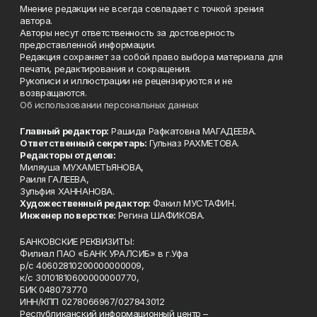
Мнение редакции не всегда совпадает с точкой зрения
автора.
Авторы несут ответственность за достоверность
предоставленной информации.
Редакция сохраняет за собой право выбора материала для
печати, редактирования и сокращения.
Рукописи и иллюстрации не рецензируются и не
возвращаются.
Об использовании персональных данных
Главный редактор:
Рашида Рафкатовна МАГАДЕЕВА.
Ответственный секретарь:
Гульназ РАХМЕТОВА.
Редакторы отделов:
Миляуша МУХАМЕТЬЯНОВА,
Раиля ГАЛЕЕВА,
Зульфия ХАННАНОВА.
Художественный редактор:
Факил МУСТАФИН.
Инженер по верстке:
Регина ШАФИКОВА.
БАНКОВСКИЕ РЕКВИЗИТЫ:
Филиал ПАО «БАНК УРАЛСИБ» в г.Уфа
р/с 40602810200000000009,
к/с 30101810600000000770,
БИК 048073770
ИНН/КПП 0278066967/027843012
Республиканский информационный центр –