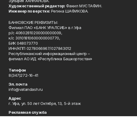
Зульфия ХАННАНОВА.
Художественный редактор:
Факил МУСТАФИН.
Инженер по верстке:
Регина ШАФИКОВА.
БАНКОВСКИЕ РЕКВИЗИТЫ:
Филиал ПАО «БАНК УРАЛСИБ» в г.Уфа
р/с 40602810200000000009,
к/с 30101810600000000770,
БИК 048073770
ИНН/КПП 0278066967/027843012
Республиканский информационный центр –
филиал АО ИД «Республика Башкортостан»
Телефон
8(347)272-16-41
Эл. почта
info@vatandash.ru
Адрес
г. Уфа, ул. 50 лет Октября, 13, 5-й этаж
Рекламная служба
8(347)272-16-41
Редакция
8(347)272-42-07