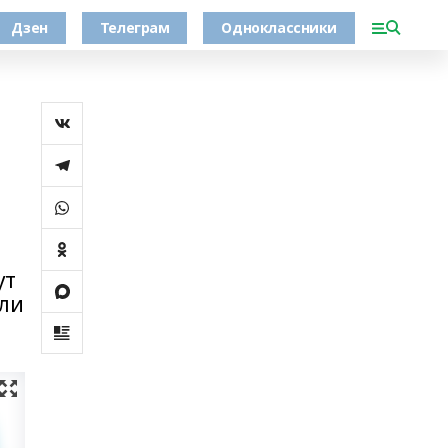
Дзен
Телеграм
Одноклассники
ут
или