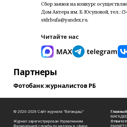
Сбор заявок на конкурс осуществляет
Дом Актера им. Б. Юсуповой, тел.: (
stdrbufa@yandex.ru.
Читайте нас
Партнеры
Фотобанк журналистов РБ
© 2020-2026 Сайт журнала "Ватандаш"
Главный
МАГАДЕЕ
Журнал зарегистрирован Управлением
Ответст
Федеральной службы по надзору в сфере
РАХМЕТО