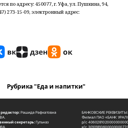
ся по адресу: 450077, г. Уфа, ул. Пушкина, 94,
347) 273-15-09, электронный адрес:
Рубрика "Еда и напитки"
 редактор:
Рашида Рафкатовна
БАНКОВСКИЕ РЕКВИЗИТЫ:
ВА.
Филиал ПАО «БАНК УРАЛС
венный секретарь:
Гульназ
р/с 4060281020000000000
ВА.
к/с 30101810600000000770