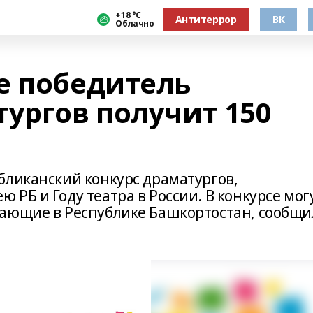
+18 °С
Антитеррор
ВК
Облачно
е победитель
ургов получит 150
бликанский конкурс драматургов,
РБ и Году театра в России. В конкурсе мог
вающие в Республике Башкортостан, сообщ