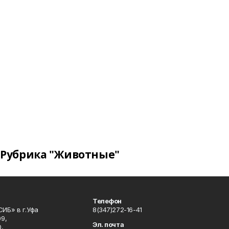
Рубрика "Животные"
Телефон
ИБ» в г.Уфа
8(347)272-16-41
9,
Эл. почта
,