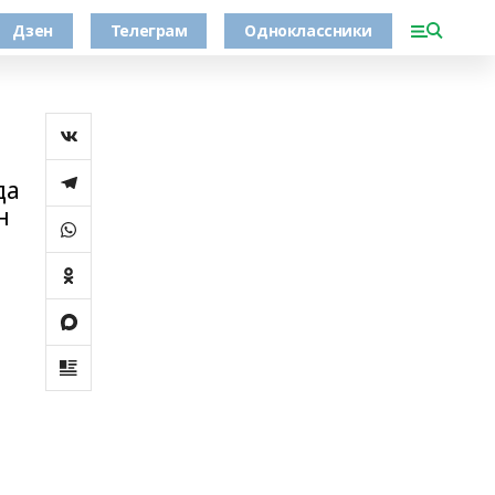
Дзен
Телеграм
Одноклассники
да
н