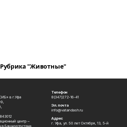
Рубрика "Животные"
Телефон
ИБ» в г.Уфа
8(347)272-16-41
9,
Эл. почта
,
info@vatandash.ru
843012
Адрес
ационный центр –
г. Уфа, ул. 50 лет Октября, 13, 5-й
ка Башкортостан»