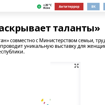
+20 °С
Антитеррор
ВК
Ясно
аскрывает таланты»
н» совместно с Министерством семьи, тру
 проводит уникальную выставку для женщи
еспублики.