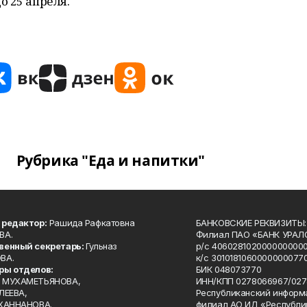
о 25 апреля.
Рубрика "Еда и напитки"
 редактор:
Рашида Рафкатовна
БАНКОВСКИЕ РЕКВИЗИТЫ:
ВА.
Филиал ПАО «БАНК УРАЛС
венный секретарь:
Гульназ
р/с 4060281020000000000
ВА.
к/с 30101810600000000770
ры отделов:
БИК 048073770
 МУХАМЕТЬЯНОВА,
ИНН/КПП 0278066967/027
ЛЕЕВА,
Республиканский информ
 ХАННАНОВА.
филиал АО ИД «Республи