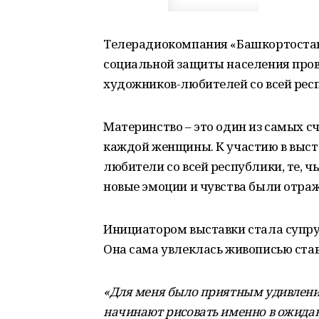
Телерадиокомпания «Башкортостан»
социальной защиты населения про
художников-любителей со всей рес
Материнство – это один из самых с
каждой женщины. К участию в выс
любители со всей республики, те, ч
новые эмоции и чувства были отра
Инициатором выставки стала супру
Она сама увлеклась живописью ста
«Для меня было приятным удивлени
начинают рисовать именно в ожидан