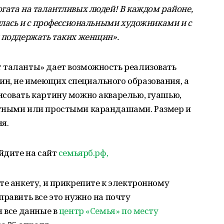
гата на талантливых людей! В каждом районе,
илась и с профессиональными художниками и с
 поддержать таких женщин».
 таланты» дает возможность реализовать
н, не имеющих специального образования, а
исовать картину можно акварелью, гуашью,
етными или простыми карандашами. Размер и
я.
айдите на сайт
семьярб.рф,
те анкету, и прикрепите к электронному
править все это нужно на почту
 все данные в
центр «Семья» по месту