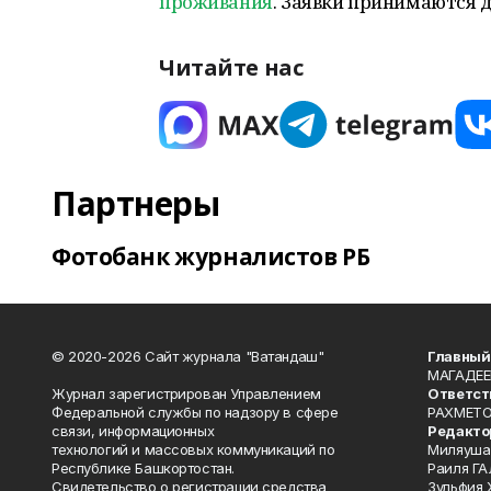
проживания
. Заявки принимаются д
Читайте нас
Партнеры
Фотобанк журналистов РБ
© 2020-2026 Сайт журнала "Ватандаш"
Главный
МАГАДЕЕ
Журнал зарегистрирован Управлением
Ответст
Федеральной службы по надзору в сфере
РАХМЕТО
связи, информационных
Редакто
технологий и массовых коммуникаций по
Миляуша
Республике Башкортостан.
Раиля ГА
Свидетельство о регистрации средства
Зульфия