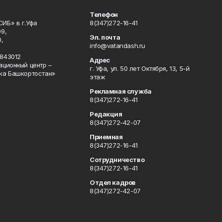
Телефон
ИБ» в г.Уфа
8(347)272-16-41
9,
Эл. почта
,
info@vatandash.ru
843012
Адрес
ационный центр –
г. Уфа, ул. 50 лет Октября, 13, 5-й
ка Башкортостан»
этаж
Рекламная служба
8(347)272-16-41
Редакция
8(347)272-42-07
Приемная
8(347)272-16-41
Сотрудничество
8(347)272-16-41
Отдел кадров
8(347)272-42-07