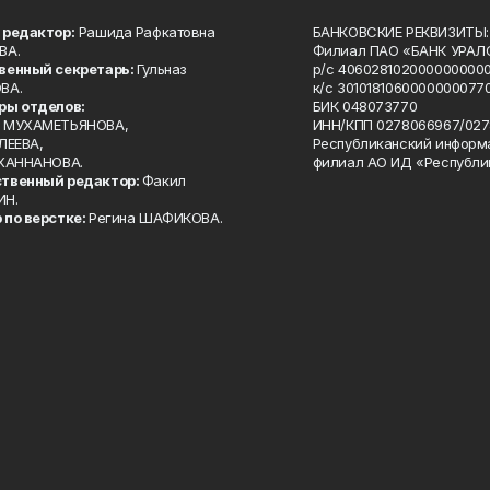
 редактор:
Рашида Рафкатовна
БАНКОВСКИЕ РЕКВИЗИТЫ:
ВА.
Филиал ПАО «БАНК УРАЛС
венный секретарь:
Гульназ
р/с 4060281020000000000
ВА.
к/с 30101810600000000770
ры отделов:
БИК 048073770
 МУХАМЕТЬЯНОВА,
ИНН/КПП 0278066967/027
ЛЕЕВА,
Республиканский информ
 ХАННАНОВА.
филиал АО ИД «Республи
твенный редактор:
Факил
ИН.
 по верстке:
Регина ШАФИКОВА.