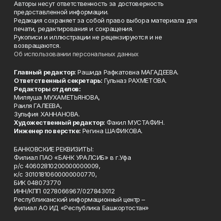
Авторы несут ответственность за достоверность
предоставленной информации.
Редакция сохраняет за собой право выбора материала для
печати, редактирования и сокращения.
Рукописи и иллюстрации не рецензируются и не
возвращаются.
Об использовании персональных данных
Главный редактор:
Рашида Рафкатовна МАГАДЕЕВА.
Ответственный секретарь:
Гульназ РАХМЕТОВА.
Редакторы отделов:
Миляуша МУХАМЕТЬЯНОВА,
Раиля ГАЛЕЕВА,
Зульфия ХАННАНОВА.
Художественный редактор:
Факил МУСТАФИН.
Инженер по верстке:
Регина ШАФИКОВА.
БАНКОВСКИЕ РЕКВИЗИТЫ:
Филиал ПАО «БАНК УРАЛСИБ» в г.Уфа
р/с 40602810200000000009,
к/с 30101810600000000770,
БИК 048073770
ИНН/КПП 0278066967/027843012
Республиканский информационный центр –
филиал АО ИД «Республика Башкортостан»