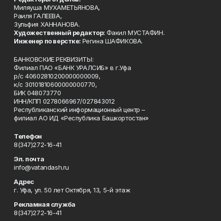
Миляуша МУХАМЕТЬЯНОВА,
Раиля ГАЛЕЕВА,
Зульфия ХАННАНОВА.
Художественный редактор:
Факил МУСТАФИН.
Инженер по верстке:
Регина ШАФИКОВА.
БАНКОВСКИЕ РЕКВИЗИТЫ:
Филиал ПАО «БАНК УРАЛСИБ» в г.Уфа
р/с 40602810200000000009,
к/с 30101810600000000770,
БИК 048073770
ИНН/КПП 0278066967/027843012
Республиканский информационный центр –
филиал АО ИД «Республика Башкортостан»
Телефон
8(347)272-16-41
Эл. почта
info@vatandash.ru
Адрес
г. Уфа, ул. 50 лет Октября, 13, 5-й этаж
Рекламная служба
8(347)272-16-41