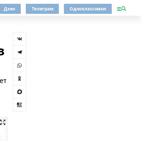
Дзен
Телеграм
Одноклассники
з
ет