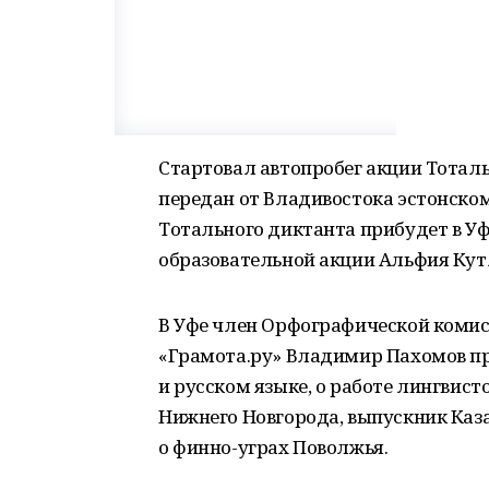
Стартовал автопробег акции Тотал
передан от Владивостока эстонском
Тотального диктанта прибудет в У
образовательной акции Альфия Кут
В Уфе член Орфографической комис
«Грамота.ру» Владимир Пахомов п
и русском языке, о работе лингвист
Нижнего Новгорода, выпускник Каз
о финно-уграх Поволжья.