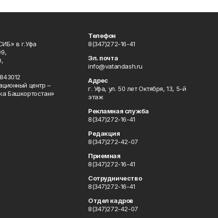
Телефон
ИБ» в г.Уфа
8(347)272-16-41
9,
Эл. почта
,
info@vatandash.ru
843012
Адрес
ационный центр –
г. Уфа, ул. 50 лет Октября, 13, 5-й
ка Башкортостан»
этаж
Рекламная служба
8(347)272-16-41
Редакция
8(347)272-42-07
Приемная
8(347)272-16-41
Сотрудничество
8(347)272-16-41
Отдел кадров
8(347)272-42-07