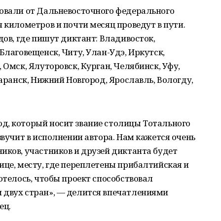
товали от Дальневосточного федерального
ч километров и почти месяц проведут в пути.
дов, где пишут диктант: Владивосток,
Благовещенск, Читу, Улан-Удэ, Иркутск,
 Омск, Ялуторовск, Курган, Челябинск, Уфу,
Саранск, Нижний Новгород, Ярославль, Вологду,
д, который носит звание столицы Тотального
звучит в исполнении автора. Нам кажется очень
иков, участников и друзей диктанта будет
ице, месту, где переплетены прибалтийская и
отелось, чтобы проект способствовал
 двух стран», — делится впечатлениями
ец.