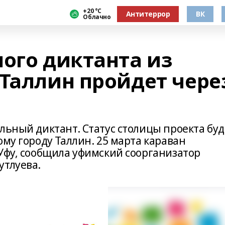
+20 °С
Антитеррор
ВК
Облачно
ного диктанта из
 Таллин пройдет чере
льный диктант. Статус столицы проекта буд
ому городу Таллин. 25 марта караван
 Уфу, сообщила уфимский соорганизатор
утлуева.