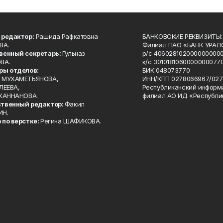
 редактор:
Рашида Рафкатовна
БАНКОВСКИЕ РЕКВИЗИТЫ:
ВА.
Филиал ПАО «БАНК УРАЛС
венный секретарь:
Гульназ
р/с 4060281020000000000
ВА.
к/с 30101810600000000770
ры отделов:
БИК 048073770
 МУХАМЕТЬЯНОВА,
ИНН/КПП 0278066967/027
ЛЕЕВА,
Республиканский информ
 ХАННАНОВА.
филиал АО ИД «Республи
твенный редактор:
Факил
ИН.
 по верстке:
Регина ШАФИКОВА.