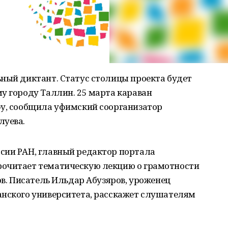
ьный диктант. Статус столицы проекта будет
у городу Таллин. 25 марта караван
фу, сообщила уфимский соорганизатор
луева.
сии РАН, главный редактор портала
рочитает тематическую лекцию о грамотности
ов. Писатель Ильдар Абузяров, уроженец
анского университета, расскажет слушателям