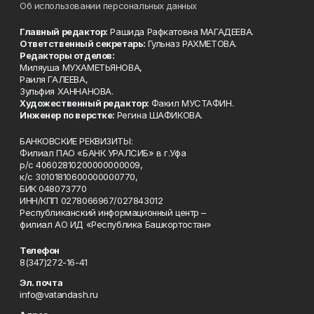
Об использовании персональных данных
Главный редактор:
Рашида Рафкатовна МАГАДЕЕВА.
Ответственный секретарь:
Гульназ РАХМЕТОВА.
Редакторы отделов:
Миляуша МУХАМЕТЬЯНОВА,
Раиля ГАЛЕЕВА,
Зульфия ХАННАНОВА.
Художественный редактор:
Факил МУСТАФИН.
Инженер по верстке:
Регина ШАФИКОВА.
БАНКОВСКИЕ РЕКВИЗИТЫ:
Филиал ПАО «БАНК УРАЛСИБ» в г.Уфа
р/с 40602810200000000009,
к/с 30101810600000000770,
БИК 048073770
ИНН/КПП 0278066967/027843012
Республиканский информационный центр –
филиал АО ИД «Республика Башкортостан»
Телефон
8(347)272-16-41
Эл. почта
info@vatandash.ru