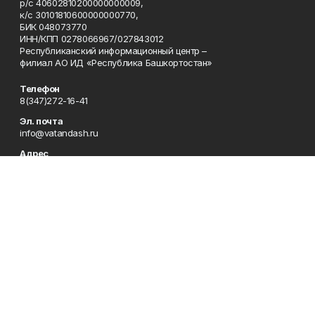
р/с 40602810200000000009,
к/с 30101810600000000770,
БИК 048073770
ИНН/КПП 0278066967/027843012
Республиканский информационный центр –
филиал АО ИД «Республика Башкортостан»
Телефон
8(347)272-16-41
Эл. почта
info@vatandash.ru
Адрес
г. Уфа, ул. 50 лет Октября, 13, 5-й этаж
Рекламная служба
8(347)272-16-41
Редакция
8(347)272-42-07
Приемная
8(347)272-16-41
Сотрудничество
8(347)272-16-41