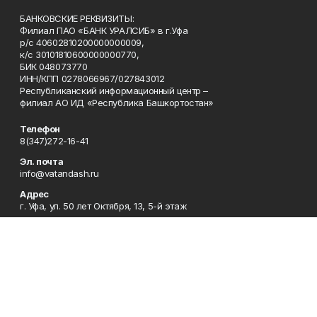
БАНКОВСКИЕ РЕКВИЗИТЫ:
Филиал ПАО «БАНК УРАЛСИБ» в г.Уфа
р/с 40602810200000000009,
к/с 30101810600000000770,
БИК 048073770
ИНН/КПП 0278066967/027843012
Республиканский информационный центр –
филиал АО ИД «Республика Башкортостан»
Телефон
8(347)272-16-41
Эл. почта
info@vatandash.ru
Адрес
г. Уфа, ул. 50 лет Октября, 13, 5-й этаж
Рекламная служба
8(347)272-16-41
Редакция
8(347)272-42-07
Приемная
8(347)272-16-41