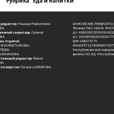
Рубрика "Еда и напитки"
 редактор:
Рашида Рафкатовна
БАНКОВСКИЕ РЕКВИЗИТЫ:
ВА.
Филиал ПАО «БАНК УРАЛС
венный секретарь:
Гульназ
р/с 4060281020000000000
ВА.
к/с 30101810600000000770
ры отделов:
БИК 048073770
 МУХАМЕТЬЯНОВА,
ИНН/КПП 0278066967/027
ЛЕЕВА,
Республиканский информ
 ХАННАНОВА.
филиал АО ИД «Республи
твенный редактор:
Факил
ИН.
 по верстке:
Регина ШАФИКОВА.