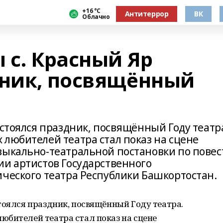
+16 °С
Антитеррор
ВК
Облачно
 с. Красный Яр
дник, посвящённый
остоялся праздник, посвящённый Году театр
 любителей театра стал показ на сцене
зыкально-театральной постановки по повес
ии артистов Государственного
ического театра Республики Башкортостан.
тоялся праздник, посвящённый Году театра.
юбителей театра стал показ на сцене