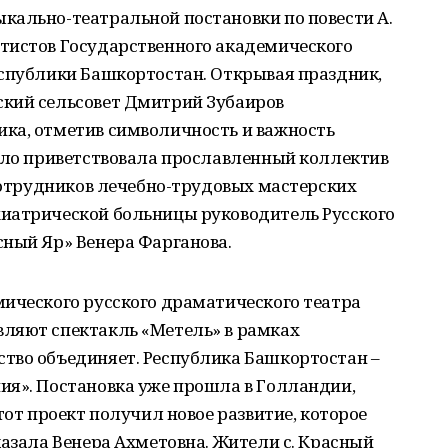
кально-театральной постановки по повести А.
тистов Государственного академического
еспублики Башкортостан. Открывая праздник,
кий сельсовет Дмитрий Зубаиров
ка, отметив символичность и важность
епло приветствовала прославленный коллектив
 сотрудников лечебно-трудовых мастерских
иатрической больницы руководитель Русского
сный Яр» Венера Фарганова.
мического русского драматического театра
ляют спектакль «Метель» в рамках
тво объединяет. Республика Башкортостан –
ия». Постановка уже прошла в Голландии,
тот проект получил новое развитие, которое
казала Венера Ахметовна. Жители с. Красный