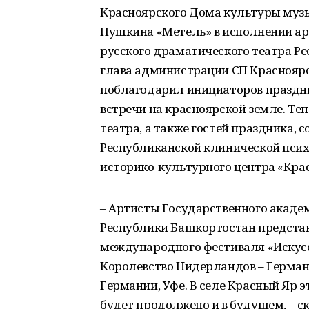
Красноярского Дома культуры музы
Пушкина «Метель» в исполнении ар
русского драматического театра Р
глава администрации СП Красноярс
поблагодарил инициаторов праздни
встречи на красноярской земле. Т
театра, а также гостей праздника,
Республиканской клинической псих
историко-культурного центра «Кра
– Артисты Государственного акаде
Республики Башкортостан представ
международного фестиваля «Искусс
Королевство Нидерландов – Герман
Германии, Уфе. В селе Красный Яр э
будет продолжено и в будущем, – с