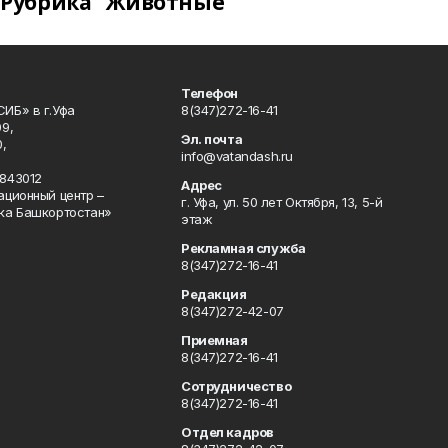
Рубрика "Животные"
Телефон
ИБ» в г.Уфа
8(347)272-16-41
9,
Эл. почта
,
info@vatandash.ru
843012
Адрес
ационный центр –
г. Уфа, ул. 50 лет Октября, 13, 5-й
ка Башкортостан»
этаж
Рекламная служба
8(347)272-16-41
Редакция
8(347)272-42-07
Приемная
8(347)272-16-41
Сотрудничество
8(347)272-16-41
Отдел кадров