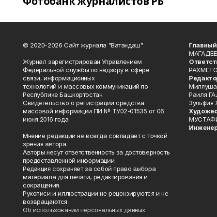
Фотобанк журналистов РБ
© 2020-2026 Сайт журнала "Ватандаш"
Главный
МАГАДЕЕ
Журнал зарегистрирован Управлением
Ответст
Федеральной службы по надзору в сфере
РАХМЕТО
связи, информационных
Редакто
технологий и массовых коммуникаций по
Миляуша
Республике Башкортостан.
Раиля ГА
Свидетельство о регистрации средства
Зульфия
массовой информации ПИ № ТУ02-01535 от 06
Художес
июня 2016 года.
МУСТАФ
Инженер
Мнение редакции не всегда совпадает с точкой
зрения автора.
Авторы несут ответственность за достоверность
предоставленной информации.
Редакция сохраняет за собой право выбора
материала для печати, редактирования и
сокращения.
Рукописи и иллюстрации не рецензируются и не
возвращаются.
Об использовании персональных данных