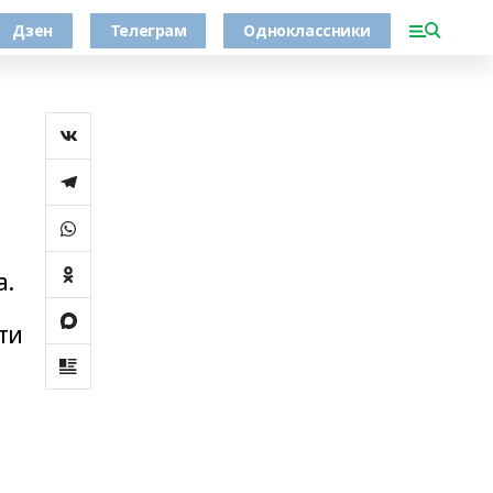
Дзен
Телеграм
Одноклассники
а.
ти