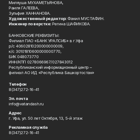
Миляуша МУХАМЕТЬЯНОВА,
Раиля ГАЛЕЕВА,
Зульфия ХАННАНОВА.
Художественный редактор:
Факил МУСТАФИН.
Инженер по верстке:
Регина ШАФИКОВА.
БАНКОВСКИЕ РЕКВИЗИТЫ:
Филиал ПАО «БАНК УРАЛСИБ» в г.Уфа
р/с 40602810200000000009,
к/с 30101810600000000770,
БИК 048073770
ИНН/КПП 0278066967/027843012
Республиканский информационный центр –
филиал АО ИД «Республика Башкортостан»
Телефон
8(347)272-16-41
Эл. почта
info@vatandash.ru
Адрес
г. Уфа, ул. 50 лет Октября, 13, 5-й этаж
Рекламная служба
8(347)272-16-41