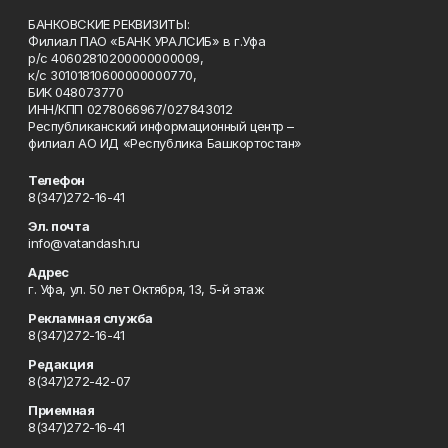
БАНКОВСКИЕ РЕКВИЗИТЫ:
Филиал ПАО «БАНК УРАЛСИБ» в г.Уфа
р/с 40602810200000000009,
к/с 30101810600000000770,
БИК 048073770
ИНН/КПП 0278066967/027843012
Республиканский информационный центр –
филиал АО ИД «Республика Башкортостан»
Телефон
8(347)272-16-41
Эл. почта
info@vatandash.ru
Адрес
г. Уфа, ул. 50 лет Октября, 13, 5-й этаж
Рекламная служба
8(347)272-16-41
Редакция
8(347)272-42-07
Приемная
8(347)272-16-41