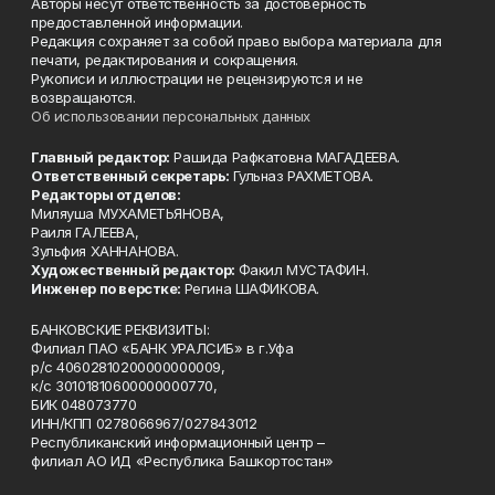
Авторы несут ответственность за достоверность
предоставленной информации.
Редакция сохраняет за собой право выбора материала для
печати, редактирования и сокращения.
Рукописи и иллюстрации не рецензируются и не
возвращаются.
Об использовании персональных данных
Главный редактор:
Рашида Рафкатовна МАГАДЕЕВА.
Ответственный секретарь:
Гульназ РАХМЕТОВА.
Редакторы отделов:
Миляуша МУХАМЕТЬЯНОВА,
Раиля ГАЛЕЕВА,
Зульфия ХАННАНОВА.
Художественный редактор:
Факил МУСТАФИН.
Инженер по верстке:
Регина ШАФИКОВА.
БАНКОВСКИЕ РЕКВИЗИТЫ:
Филиал ПАО «БАНК УРАЛСИБ» в г.Уфа
р/с 40602810200000000009,
к/с 30101810600000000770,
БИК 048073770
ИНН/КПП 0278066967/027843012
Республиканский информационный центр –
филиал АО ИД «Республика Башкортостан»