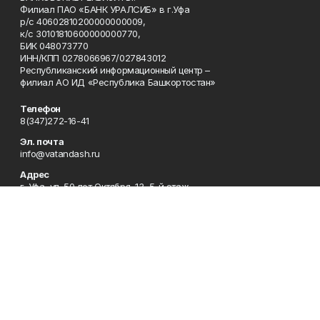
Филиал ПАО «БАНК УРАЛСИБ» в г.Уфа
р/с 40602810200000000009,
к/с 30101810600000000770,
БИК 048073770
ИНН/КПП 0278066967/027843012
Республиканский информационный центр –
филиал АО ИД «Республика Башкортостан»
Телефон
8(347)272-16-41
Эл. почта
info@vatandash.ru
Адрес
г. Уфа, ул. 50 лет Октября, 13, 5-й этаж
Рекламная служба
8(347)272-16-41
Редакция
8(347)272-42-07
Приемная
8(347)272-16-41
Сотрудничество
8(347)272-16-41