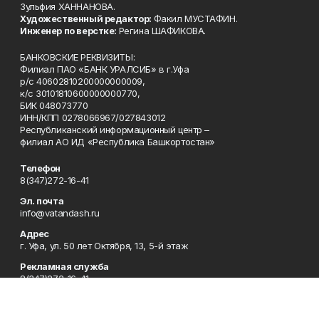
Зульфия ХАННАНОВА.
Художественный редактор:
Факил МУСТАФИН.
Инженер по верстке:
Регина ШАФИКОВА.
БАНКОВСКИЕ РЕКВИЗИТЫ:
Филиал ПАО «БАНК УРАЛСИБ» в г.Уфа
р/с 40602810200000000009,
к/с 30101810600000000770,
БИК 048073770
ИНН/КПП 0278066967/027843012
Республиканский информационный центр –
филиал АО ИД «Республика Башкортостан»
Телефон
8(347)272-16-41
Эл. почта
info@vatandash.ru
Адрес
г. Уфа, ул. 50 лет Октября, 13, 5-й этаж
Рекламная служба
8(347)272-16-41
Редакция
8(347)272-42-07