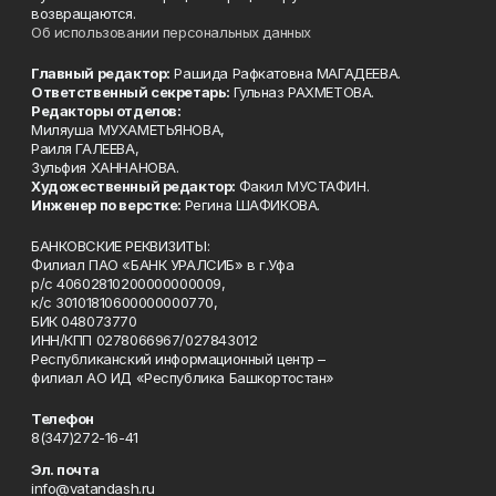
возвращаются.
Об использовании персональных данных
Главный редактор:
Рашида Рафкатовна МАГАДЕЕВА.
Ответственный секретарь:
Гульназ РАХМЕТОВА.
Редакторы отделов:
Миляуша МУХАМЕТЬЯНОВА,
Раиля ГАЛЕЕВА,
Зульфия ХАННАНОВА.
Художественный редактор:
Факил МУСТАФИН.
Инженер по верстке:
Регина ШАФИКОВА.
БАНКОВСКИЕ РЕКВИЗИТЫ:
Филиал ПАО «БАНК УРАЛСИБ» в г.Уфа
р/с 40602810200000000009,
к/с 30101810600000000770,
БИК 048073770
ИНН/КПП 0278066967/027843012
Республиканский информационный центр –
филиал АО ИД «Республика Башкортостан»
Телефон
8(347)272-16-41
Эл. почта
info@vatandash.ru