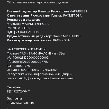
Об использовании персональных данных
Главный редактор:
Рашида Рафкатовна МАГАДЕЕВА.
Ответственный секретарь:
Гульназ РАХМЕТОВА.
Редакторы отделов:
Миляуша МУХАМЕТЬЯНОВА,
Раиля ГАЛЕЕВА,
Зульфия ХАННАНОВА.
Художественный редактор:
Факил МУСТАФИН.
Инженер по верстке:
Регина ШАФИКОВА.
БАНКОВСКИЕ РЕКВИЗИТЫ:
Филиал ПАО «БАНК УРАЛСИБ» в г.Уфа
р/с 40602810200000000009,
к/с 30101810600000000770,
БИК 048073770
ИНН/КПП 0278066967/027843012
Республиканский информационный центр –
филиал АО ИД «Республика Башкортостан»
Телефон
8(347)272-16-41
Эл. почта
info@vatandash.ru