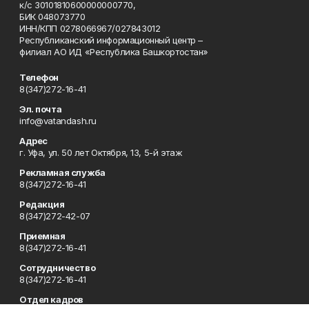
к/с 30101810600000000770,
БИК 048073770
ИНН/КПП 0278066967/027843012
Республиканский информационный центр –
филиал АО ИД «Республика Башкортостан»
Телефон
8(347)272-16-41
Эл. почта
info@vatandash.ru
Адрес
г. Уфа, ул. 50 лет Октября, 13, 5-й этаж
Рекламная служба
8(347)272-16-41
Редакция
8(347)272-42-07
Приемная
8(347)272-16-41
Сотрудничество
8(347)272-16-41
Отдел кадров