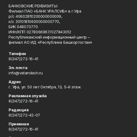
БАНКОВСКИЕ РЕКВИЗИТЫ:
Филиал ПАО «БАНК УРАЛСИБ» в г.Уфа
р/с 40602810200000000009,
к/с 30101810600000000770,
БИК 048073770
ИНН/КПП 0278066967/027843012
Республиканский информационный центр –
филиал АО ИД «Республика Башкортостан»
Телефон
8(347)272-16-41
Эл. почта
info@vatandash.ru
Адрес
г. Уфа, ул. 50 лет Октября, 13, 5-й этаж
Рекламная служба
8(347)272-16-41
Редакция
8(347)272-42-07
Приемная
8(347)272-16-41