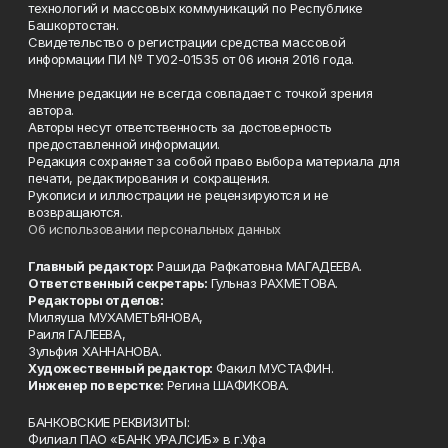
технологий и массовых коммуникаций по Республике
Башкортостан.
Свидетельство о регистрации средства массовой
информации ПИ № ТУ02-01535 от 06 июня 2016 года.
Мнение редакции не всегда совпадает с точкой зрения
автора.
Авторы несут ответственность за достоверность
предоставленной информации.
Редакция сохраняет за собой право выбора материала для
печати, редактирования и сокращения.
Рукописи и иллюстрации не рецензируются и не
возвращаются.
Об использовании персональных данных
Главный редактор:
Рашида Рафкатовна МАГАДЕЕВА.
Ответственный секретарь:
Гульназ РАХМЕТОВА.
Редакторы отделов:
Миляуша МУХАМЕТЬЯНОВА,
Раиля ГАЛЕЕВА,
Зульфия ХАННАНОВА.
Художественный редактор:
Факил МУСТАФИН.
Инженер по верстке:
Регина ШАФИКОВА.
БАНКОВСКИЕ РЕКВИЗИТЫ:
Филиал ПАО «БАНК УРАЛСИБ» в г.Уфа