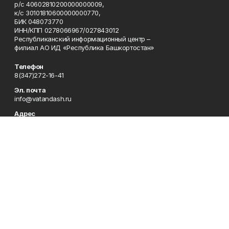
р/с 40602810200000000009,
к/с 30101810600000000770,
БИК 048073770
ИНН/КПП 0278066967/027843012
Республиканский информационный центр –
филиал АО ИД «Республика Башкортостан»
Телефон
8(347)272-16-41
Эл. почта
info@vatandash.ru
Адрес
г. Уфа, ул. 50 лет Октября, 13, 5-й этаж
Рекламная служба
8(347)272-16-41
Редакция
8(347)272-42-07
Приемная
8(347)272-16-41
Сотрудничество
8(347)272-16-41