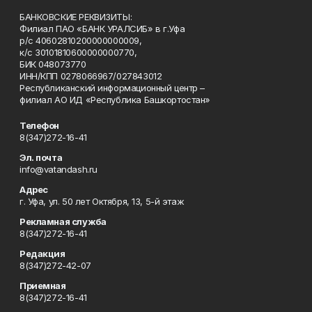
БАНКОВСКИЕ РЕКВИЗИТЫ:
Филиал ПАО «БАНК УРАЛСИБ» в г.Уфа
р/с 40602810200000000009,
к/с 30101810600000000770,
БИК 048073770
ИНН/КПП 0278066967/027843012
Республиканский информационный центр –
филиал АО ИД «Республика Башкортостан»
Телефон
8(347)272-16-41
Эл. почта
info@vatandash.ru
Адрес
г. Уфа, ул. 50 лет Октября, 13, 5-й этаж
Рекламная служба
8(347)272-16-41
Редакция
8(347)272-42-07
Приемная
8(347)272-16-41