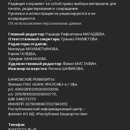
Редакция сохраняет за собой право выбора материала для
печати, редактирования и сокращения.
Рукописи и иллюстрации не рецензируются и не
возвращаются.
Об использовании персональных данных
Главный редактор:
Рашида Рафкатовна МАГАДЕЕВА.
Ответственный секретарь:
Гульназ РАХМЕТОВА.
Редакторы отделов:
Миляуша МУХАМЕТЬЯНОВА,
Раиля ГАЛЕЕВА,
Зульфия ХАННАНОВА.
Художественный редактор:
Факил МУСТАФИН.
Инженер по верстке:
Регина ШАФИКОВА.
БАНКОВСКИЕ РЕКВИЗИТЫ:
Филиал ПАО «БАНК УРАЛСИБ» в г.Уфа
р/с 40602810200000000009,
к/с 30101810600000000770,
БИК 048073770
ИНН/КПП 0278066967/027843012
Республиканский информационный центр –
филиал АО ИД «Республика Башкортостан»
Телефон
8(347)272-16-41