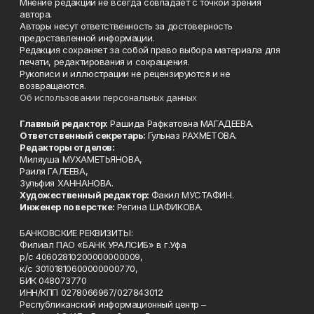
Мнение редакции не всегда совпадает с точкой зрения
автора.
Авторы несут ответственность за достоверность
предоставленной информации.
Редакция сохраняет за собой право выбора материала для
печати, редактирования и сокращения.
Рукописи и иллюстрации не рецензируются и не
возвращаются.
Об использовании персональных данных
Главный редактор:
Рашида Рафкатовна МАГАДЕЕВА.
Ответственный секретарь:
Гульназ РАХМЕТОВА.
Редакторы отделов:
Миляуша МУХАМЕТЬЯНОВА,
Раиля ГАЛЕЕВА,
Зульфия ХАННАНОВА.
Художественный редактор:
Факил МУСТАФИН.
Инженер по верстке:
Регина ШАФИКОВА.
БАНКОВСКИЕ РЕКВИЗИТЫ:
Филиал ПАО «БАНК УРАЛСИБ» в г.Уфа
р/с 40602810200000000009,
к/с 30101810600000000770,
БИК 048073770
ИНН/КПП 0278066967/027843012
Республиканский информационный центр –