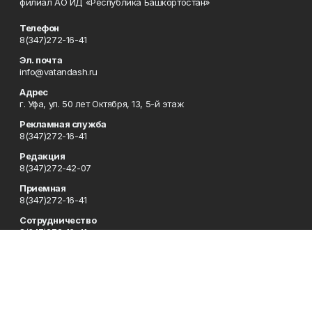
филиал АО ИД «Республика Башкортостан»
Телефон
8(347)272-16-41
Эл. почта
info@vatandash.ru
Адрес
г. Уфа, ул. 50 лет Октября, 13, 5-й этаж
Рекламная служба
8(347)272-16-41
Редакция
8(347)272-42-07
Приемная
8(347)272-16-41
Сотрудничество
8(347)272-16-41
Отдел кадров
8(347)272-42-07