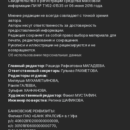
Свидетельство о регистрации средства массовой
информации ПИ № ТУ02-01535 от 06 июня 2016 года.
Мнение редакции не всегда совпадает с точкой зрения
автора.
Авторы несут ответственность за достоверность
предоставленной информации.
Редакция сохраняет за собой право выбора материала для
печати, редактирования и сокращения.
Рукописи и иллюстрации не рецензируются и не
возвращаются.
Об использовании персональных данных
Главный редактор:
Рашида Рафкатовна МАГАДЕЕВА.
Ответственный секретарь:
Гульназ РАХМЕТОВА.
Редакторы отделов:
Миляуша МУХАМЕТЬЯНОВА,
Раиля ГАЛЕЕВА,
Зульфия ХАННАНОВА.
Художественный редактор:
Факил МУСТАФИН.
Инженер по верстке:
Регина ШАФИКОВА.
БАНКОВСКИЕ РЕКВИЗИТЫ:
Филиал ПАО «БАНК УРАЛСИБ» в г.Уфа
р/с 40602810200000000009,
к/с 30101810600000000770,