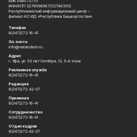
БИК 048073770
ИНН/КПП 0278066967/027843012
Республиканский информационный центр –
филиал АО ИД «Республика Башкортостан»
Телефон
8(347)272-16-41
Эл. почта
info@vatandash.ru
Адрес
г. Уфа, ул. 50 лет Октября, 13, 5-й этаж
Рекламная служба
8(347)272-16-41
Редакция
8(347)272-42-07
Приемная
8(347)272-16-41
Сотрудничество
8(347)272-16-41
Отдел кадров
8(347)272-42-07