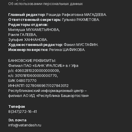
Об использовании персональных данных
Главный редактор:
Рашида Рафкатовна МАГАДЕЕВА.
Ответственный секретарь:
Гульназ РАХМЕТОВА.
Редакторы отделов:
Миляуша МУХАМЕТЬЯНОВА,
Раиля ГАЛЕЕВА,
Зульфия ХАННАНОВА.
Художественный редактор:
Факил МУСТАФИН.
Инженер по верстке:
Регина ШАФИКОВА.
БАНКОВСКИЕ РЕКВИЗИТЫ:
Филиал ПАО «БАНК УРАЛСИБ» в г.Уфа
р/с 40602810200000000009,
к/с 30101810600000000770,
БИК 048073770
ИНН/КПП 0278066967/027843012
Республиканский информационный центр –
филиал АО ИД «Республика Башкортостан»
Телефон
8(347)272-16-41
Эл. почта
info@vatandash.ru