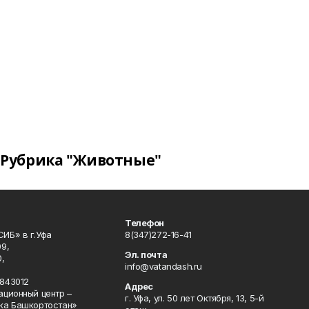
Рубрика "Животные"
Телефон
ИБ» в г.Уфа
8(347)272-16-41
9,
Эл. почта
,
info@vatandash.ru
843012
Адрес
ационный центр –
г. Уфа, ул. 50 лет Октября, 13, 5-й
ка Башкортостан»