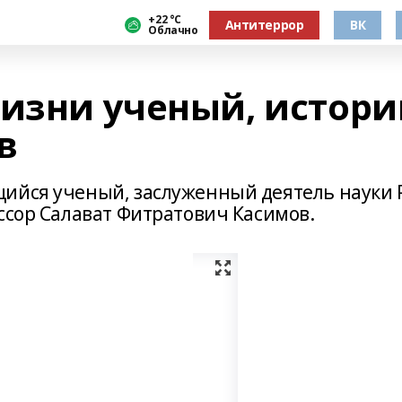
+22 °С
Антитеррор
ВК
Облачно
жизни ученый, истори
в
ийся ученый, заслуженный деятель науки 
ссор Салават Фитратович Касимов.