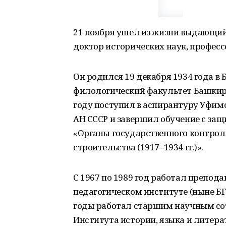
21 ноября ушел из жизни выдающий
доктор исторических наук, профес
Он родился 19 декабря 1934 года в 
филологический факультет Башкирс
году поступил в аспирантуру Уфимс
АН СССР и завершил обучение с за
«Органы государственного контрол
строительства (1917–1934 гг.)».
С 1967 по 1989 год работал препод
педагогическом институте (ныне БГ
годы работал старшим научным со
Института истории, языка и литерат