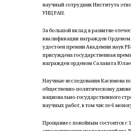
научный сотрудник Института этнол
УНЦ РАН.
За большой вклад в развитие отече
квалификации награжден Орденом Тр
удостоен премии Академии наук РБ и
присуждена государственная премия 
награжден орденом Салавата Юлае
Научные исследования Касимова п
общественно-политическому движе
национально-государственного стро
научных работ, в том числе 6 моно
Прощание с покойным состоится с 10
этнологических исследований им. Р.