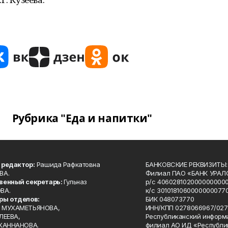
Рубрика "Еда и напитки"
 редактор:
Рашида Рафкатовна
БАНКОВСКИЕ РЕКВИЗИТЫ:
ВА.
Филиал ПАО «БАНК УРАЛС
венный секретарь:
Гульназ
р/с 4060281020000000000
ВА.
к/с 30101810600000000770
ры отделов:
БИК 048073770
 МУХАМЕТЬЯНОВА,
ИНН/КПП 0278066967/027
ЛЕЕВА,
Республиканский информ
 ХАННАНОВА.
филиал АО ИД «Республи