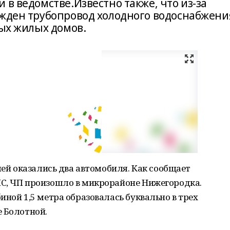
 в ведомстве.Известно также, что из-за
ежден трубопровод холодного водоснабжени
ных жилых домов.
лей оказались два автомобиля. Как сообщает
С, ЧП произошло в микрорайоне Нижегородка.
иной 1,5 метра образовалась буквально в трех
е Болотной.