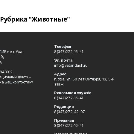
Рубрика "Животные"
Телефон
ИБ» в г.Уфа
8(347)272-16-41
9,
Эл. почта
,
info@vatandash.ru
843012
Адрес
ационный центр –
г. Уфа, ул. 50 лет Октября, 13, 5-й
ка Башкортостан»
этаж
Рекламная служба
8(347)272-16-41
Редакция
8(347)272-42-07
Приемная
8(347)272-16-41