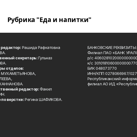
Рубрика "Еда и напитки"
 редактор:
Рашида Рафкатовна
БАНКОВСКИЕ РЕКВИЗИТЫ:
ВА.
Филиал ПАО «БАНК УРАЛС
венный секретарь:
Гульназ
р/с 4060281020000000000
ВА.
к/с 30101810600000000770
ры отделов:
БИК 048073770
 МУХАМЕТЬЯНОВА,
ИНН/КПП 0278066967/027
ЛЕЕВА,
Республиканский информ
 ХАННАНОВА.
филиал АО ИД «Республи
твенный редактор:
Факил
ИН.
 по верстке:
Регина ШАФИКОВА.