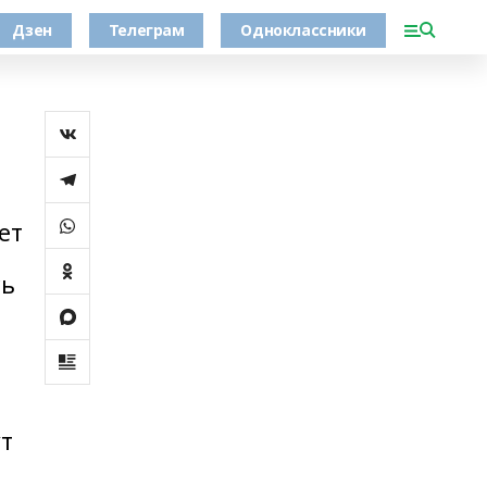
Дзен
Телеграм
Одноклассники
ет
сь
ут