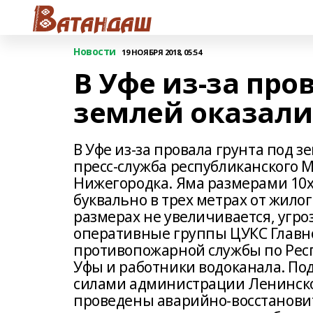
Новости
19 НОЯБРЯ 2018, 05:54
В Уфе из-за про
землей оказали
В Уфе из-за провала грунта под з
пресс-служба республиканского 
Нижегородка. Яма размерами 10х1
буквально в трех метрах от жило
размерах не увеличивается, угро
оперативные группы ЦУКС Главно
противопожарной службы по Респ
Уфы и работники водоканала. По
силами администрации Ленинского
проведены аварийно-восстанови