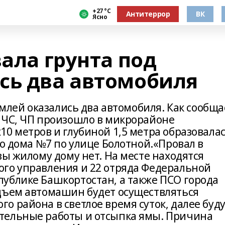
+27 °С
Антитеррор
ВК
Ясно
вала грунта под
сь два автомобиля
емлей оказались два автомобиля. Как сообща
МЧС, ЧП произошло в микрорайоне
0 метров и глубиной 1,5 метра образовала
го дома №7 по улице Болотной.«Провал в
зы жилому дому нет. На месте находятся
го управления и 22 отряда Федеральной
ублике Башкортостан, а также ПСО города
дъем автомашин будет осуществляться
 района в светлое время суток, далее буд
тельные работы и отсыпка ямы. Причина