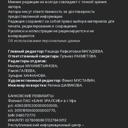
Мнение редакции не всегда совпадает с точкой зрения
автора.
Авторы несут ответственность за достоверность
предоставленной информации.
Редакция сохраняет за собой право выбора материала для
печати, редактирования и сокращения.
Рукописи и иллюстрации не рецензируются и не
возвращаются.
Об использовании персональных данных
Главный редактор:
Рашида Рафкатовна МАГАДЕЕВА.
Ответственный секретарь:
Гульназ РАХМЕТОВА.
Редакторы отделов:
Миляуша МУХАМЕТЬЯНОВА,
Раиля ГАЛЕЕВА,
Зульфия ХАННАНОВА.
Художественный редактор:
Факил МУСТАФИН.
Инженер по верстке:
Регина ШАФИКОВА.
БАНКОВСКИЕ РЕКВИЗИТЫ:
Филиал ПАО «БАНК УРАЛСИБ» в г.Уфа
р/с 40602810200000000009,
к/с 30101810600000000770,
БИК 048073770
ИНН/КПП 0278066967/027843012
Республиканский информационный центр –