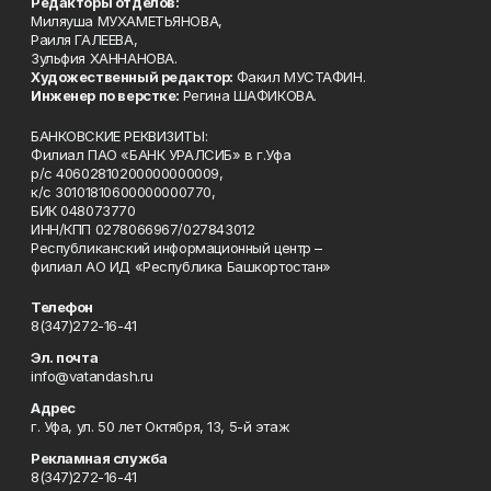
Редакторы отделов:
Миляуша МУХАМЕТЬЯНОВА,
Раиля ГАЛЕЕВА,
Зульфия ХАННАНОВА.
Художественный редактор:
Факил МУСТАФИН.
Инженер по верстке:
Регина ШАФИКОВА.
БАНКОВСКИЕ РЕКВИЗИТЫ:
Филиал ПАО «БАНК УРАЛСИБ» в г.Уфа
р/с 40602810200000000009,
к/с 30101810600000000770,
БИК 048073770
ИНН/КПП 0278066967/027843012
Республиканский информационный центр –
филиал АО ИД «Республика Башкортостан»
Телефон
8(347)272-16-41
Эл. почта
info@vatandash.ru
Адрес
г. Уфа, ул. 50 лет Октября, 13, 5-й этаж
Рекламная служба
8(347)272-16-41