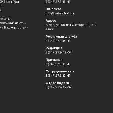
ИБ» в г.Уфа
8(347)272-16-41
9,
Эл. почта
,
info@vatandash.ru
843012
Адрес
ационный центр –
г. Уфа, ул. 50 лет Октября, 13, 5-й
ка Башкортостан»
этаж
Рекламная служба
8(347)272-16-41
Редакция
8(347)272-42-07
Приемная
8(347)272-16-41
Сотрудничество
8(347)272-16-41
Отдел кадров
8(347)272-42-07