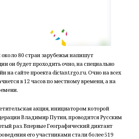
и около 80 стран зарубежья напишут
ии он будет проходить очно, на специально
 на сайте проекта dictant.rgo.ru. Очно на всех
чнется в 12 часов по местному времени, а на
ремени.
тительская акция, инициатором которой
дерации Владимир Путин, проводится Русским
ртый раз. Впервые Географический диктант
 проведения его участниками стали более 519