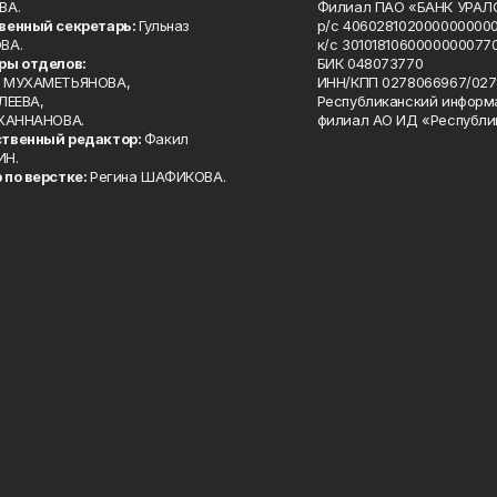
ВА.
Филиал ПАО «БАНК УРАЛС
венный секретарь:
Гульназ
р/с 4060281020000000000
ВА.
к/с 30101810600000000770
ры отделов:
БИК 048073770
 МУХАМЕТЬЯНОВА,
ИНН/КПП 0278066967/027
ЛЕЕВА,
Республиканский информ
 ХАННАНОВА.
филиал АО ИД «Республи
твенный редактор:
Факил
ИН.
 по верстке:
Регина ШАФИКОВА.