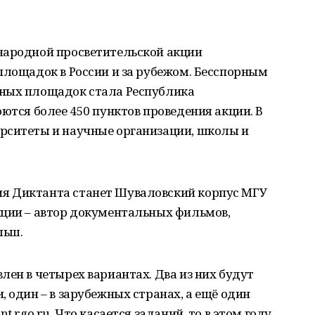
народной просветительской акции
площадок в России и за рубежом. Бесспорным
нных площадок стала Республика
ются более 450 пунктов проведения акции. В
рситеты и научные организации, школы и
я Диктанта станет Шуваловский корпус МГУ
кции – автор документальных фильмов,
льш.
лен в четырех вариантах. Два из них будут
 один – в зарубежных странах, а ещё один
t.rgo.ru. Что касается заданий, то в этом году