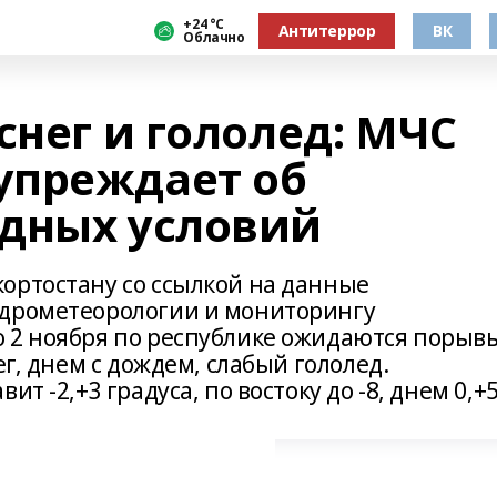
+24 °С
Антитеррор
ВК
Облачно
снег и гололед: МЧС
упреждает об
дных условий
ортостану со ссылкой на данные
идрометеорологии и мониторингу
 2 ноября по республике ожидаются порыв
ег, днем с дождем, слабый гололед.
т -2,+3 градуса, по востоку до -8, днем 0,+5