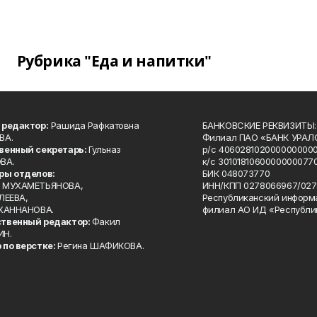
Рубрика "Еда и напитки"
 редактор:
Рашида Рафкатовна
БАНКОВСКИЕ РЕКВИЗИТЫ:
ВА.
Филиал ПАО «БАНК УРАЛС
венный секретарь:
Гульназ
р/с 4060281020000000000
ВА.
к/с 30101810600000000770
ры отделов:
БИК 048073770
 МУХАМЕТЬЯНОВА,
ИНН/КПП 0278066967/027
ЛЕЕВА,
Республиканский информ
 ХАННАНОВА.
филиал АО ИД «Республи
твенный редактор:
Факил
ИН.
 по верстке:
Регина ШАФИКОВА.