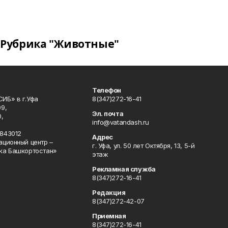
Рубрика "Животные"
Телефон
ИБ» в г.Уфа
8(347)272-16-41
9,
Эл. почта
,
info@vatandash.ru
843012
Адрес
ационный центр –
г. Уфа, ул. 50 лет Октября, 13, 5-й
ка Башкортостан»
этаж
Рекламная служба
8(347)272-16-41
Редакция
8(347)272-42-07
Приемная
8(347)272-16-41