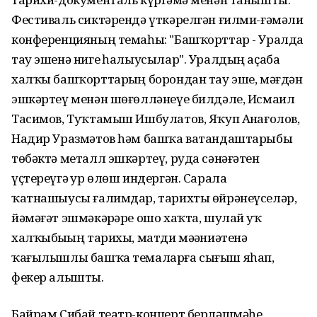
Фестиваль сиктәрендә үткәрелгән ғилми-ғәмәли
конференцияның темаһы: "Башҡорттар - Уралда
тау эшенә нигеҙ һалыусылар". Уралдың аҫаба
халҡы башҡорттарҙың борондан тау эше, мәғдән
эшкәртеү менән шөғөлләнеүе билдәле, Исмаил
Тасимов, Туҡтамыш Ишбулатов, Яҡуп Аҙнағолов,
Надир Уразмәтов һәм башҡа ватандаштарыбыҙ
төбәктә металл эшкәртеү, руда сәнәғәтен
үҫтереүгә ҙур өлөш индергән. Сарала
ҡатнашыусы ғалимдар, тарихты өйрәнеүселәр,
йәмәғәт эшмәкәрҙәре ошо хаҡта, шулай уҡ
халҡыбыҙҙың тарихы, матди мәҙәниәтенә
ҡағылышлы башҡа темаларға сығыш яһап,
фекер алышты.
Байрам Сибай театр-концерт берләшмәһе,