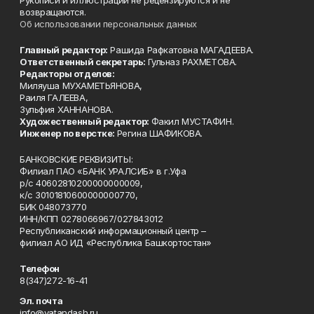
Рукописи и иллюстрации не рецензируются и не
возвращаются.
Об использовании персональных данных
Главный редактор:
Рашида Рафкатовна МАГАДЕЕВА.
Ответственный секретарь:
Гульназ РАХМЕТОВА.
Редакторы отделов:
Миляуша МУХАМЕТЬЯНОВА,
Раиля ГАЛЕЕВА,
Зульфия ХАННАНОВА.
Художественный редактор:
Факил МУСТАФИН.
Инженер по верстке:
Регина ШАФИКОВА.
БАНКОВСКИЕ РЕКВИЗИТЫ:
Филиал ПАО «БАНК УРАЛСИБ» в г.Уфа
р/с 40602810200000000009,
к/с 30101810600000000770,
БИК 048073770
ИНН/КПП 0278066967/027843012
Республиканский информационный центр –
филиал АО ИД «Республика Башкортостан»
Телефон
8(347)272-16-41
Эл. почта
info@vatandash.ru