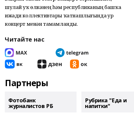
шулай уҡ өлкәнең һәм республиканың башҡа
ижади коллективтары ҡатнашлығында ҙур
концерт менән тамамланды.
Читайте нас
Партнеры
Фотобанк
Рубрика "Еда и
журналистов РБ
напитки"