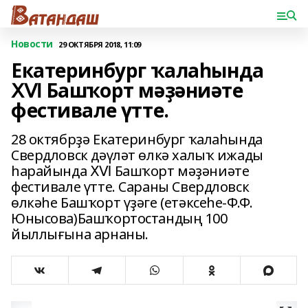
Новости
29 ОКТЯБРЯ 2018, 11:09
Екатеринбург ҡалаһында
ⅩⅥ Башҡорт мәҙәниәте
фестивале үтте.
28 октябрҙә Екатеринбург ҡалаһында
Свердловск дәүләт өлкә халыҡ ижады
һарайында ⅩⅥ Башҡорт мәҙәниәте
фестивале үтте. Сараны Свердловск
өлкәһе Башҡорт үҙәге (етәксеһе-Ф.Ф.
Юнысова)Башҡортостандың 100
йыллығына арнаны.