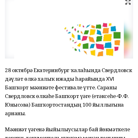
28 октябрҙә Екатеринбург ҡалаһында Свердловск
дәүләт өлкә халыҡ ижады һарайында ⅩⅥ
Башҡорт мәҙәниәте фестивале үтте. Сараны
Свердловск өлкәһе Башҡорт үҙәге (етәксеһе-Ф.Ф.
Юнысова) Башҡортостандың 100 йыллығына
арнаны.
Мәҙәниәт үҙәгенә йыйылыусылар бай йөкмәткеле
тарихи-документаль күргәҙмә менән танышты.