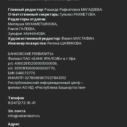
Главный редактор:
Рашида Рафкатовна МАГАДЕЕВА.
Ответственный секретарь:
Гульназ РАХМЕТОВА.
Редакторы отделов:
Миляуша МУХАМЕТЬЯНОВА,
Раиля ГАЛЕЕВА,
Зульфия ХАННАНОВА.
Художественный редактор:
Факил МУСТАФИН.
Инженер по верстке:
Регина ШАФИКОВА.
БАНКОВСКИЕ РЕКВИЗИТЫ:
Филиал ПАО «БАНК УРАЛСИБ» в г.Уфа
р/с 40602810200000000009,
к/с 30101810600000000770,
БИК 048073770
ИНН/КПП 0278066967/027843012
Республиканский информационный центр –
филиал АО ИД «Республика Башкортостан»
Телефон
8(347)272-16-41
Эл. почта
info@vatandash.ru
Адрес