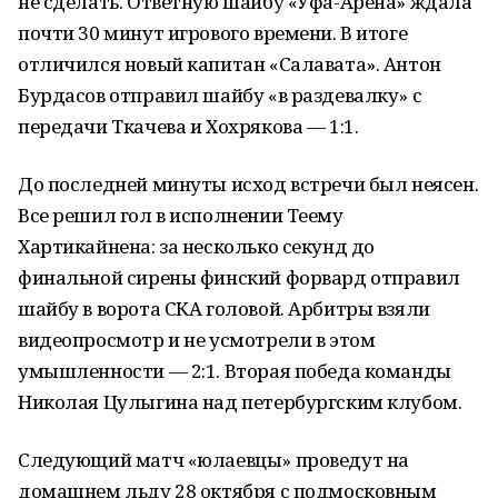
не сделать. Ответную шайбу «Уфа-Арена» ждала
почти 30 минут игрового времени. В итоге
отличился новый капитан «Салавата». Антон
Бурдасов отправил шайбу «в раздевалку» с
передачи Ткачева и Хохрякова — 1:1.
До последней минуты исход встречи был неясен.
Все решил гол в исполнении Теему
Хартикайнена: за несколько секунд до
финальной сирены финский форвард отправил
шайбу в ворота СКА головой. Арбитры взяли
видеопросмотр и не усмотрели в этом
умышленности — 2:1. Вторая победа команды
Николая Цулыгина над петербургским клубом.
Следующий матч «юлаевцы» проведут на
домашнем льду 28 октября с подмосковным