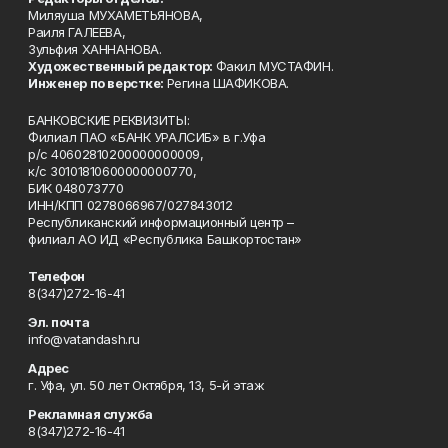
Миляуша МУХАМЕТЬЯНОВА,
Раиля ГАЛЕЕВА,
Зульфия ХАННАНОВА.
Художественный редактор:
Факил МУСТАФИН.
Инженер по верстке:
Регина ШАФИКОВА.
БАНКОВСКИЕ РЕКВИЗИТЫ:
Филиал ПАО «БАНК УРАЛСИБ» в г.Уфа
р/с 40602810200000000009,
к/с 30101810600000000770,
БИК 048073770
ИНН/КПП 0278066967/027843012
Республиканский информационный центр –
филиал АО ИД «Республика Башкортостан»
Телефон
8(347)272-16-41
Эл. почта
info@vatandash.ru
Адрес
г. Уфа, ул. 50 лет Октября, 13, 5-й этаж
Рекламная служба
8(347)272-16-41