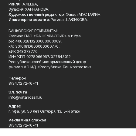
Раиля ГАЛЕЕВА,
Зульфия ХАННАНОВА.
Художественный редактор:
Факил МУСТАФИН.
Инженер по верстке:
Регина ШАФИКОВА.
БАНКОВСКИЕ РЕКВИЗИТЫ:
Филиал ПАО «БАНК УРАЛСИБ» в г.Уфа
р/с 40602810200000000009,
к/с 30101810600000000770,
БИК 048073770
ИНН/КПП 0278066967/027843012
Республиканский информационный центр –
филиал АО ИД «Республика Башкортостан»
Телефон
8(347)272-16-41
Эл. почта
info@vatandash.ru
Адрес
г. Уфа, ул. 50 лет Октября, 13, 5-й этаж
Рекламная служба
8(347)272-16-41
Редакция