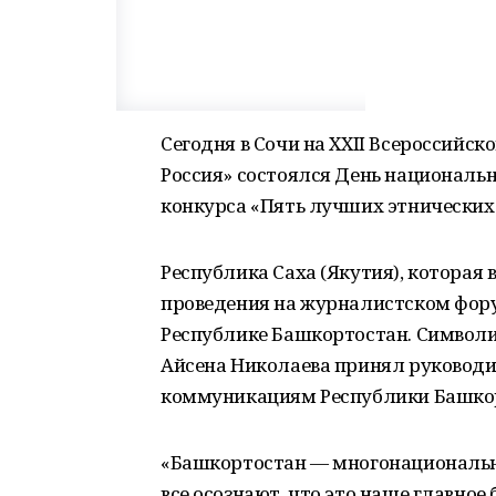
Сегодня в Сочи на XXII Всероссийс
Россия» состоялся День националь
конкурса «Пять лучших этнических 
Республика Саха (Якутия), которая
проведения на журналистском фору
Республике Башкортостан. Символи
Айсена Николаева принял руководи
коммуникациям Республики Башкор
«Башкортостан — многонациональны
все осознают, что это наше главное