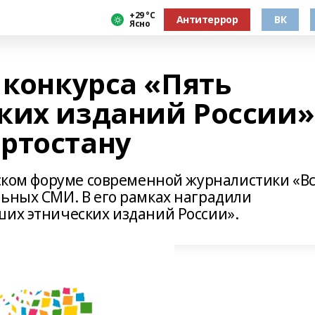
+29 °С
Антитеррор
ВК
Ясно
 конкурса «Пять
ких изданий России»
ртостану
йском форуме современной журналистики «В
льных СМИ. В его рамках наградили
ших этнических изданий России».