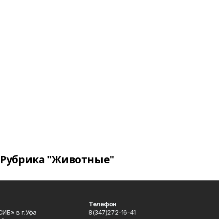
Рубрика "Животные"
Телефон
ИБ» в г.Уфа
8(347)272-16-41